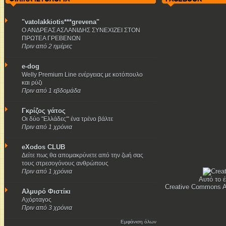
"vatolakkiotis***grevena"
Ο ΑΝΔΡΕΑΣ ΑΣΛΑΝΙΔΗΣ ΣΥΝΕΧΙΖΕΙ ΣΤΟΝ
ΠΡΩΤΕΑ ΓΡΕΒΕΝΩΝ
Πριν από 2 ημέρες
e-dog
Welly Premium Line ενέργειας με κοτόπουλο
και ρύζι
Πριν από 1 εβδομάδα
Γκρίζος γάτος
Οι δύο "Ελλάδες"' ένα τρένο βάλτε
Πριν από 1 χρόνια
eXodos CLUB
Δείτε πως θα απομακρύνετε από την ζωή σας
τους στρεσογόνους ανθρώπους
Πριν από 1 χρόνια
Αυτό το έ
Creative Commons A
Αλμυρό Φιστίκι
Αχόρταγος
Πριν από 3 χρόνια
Εμφάνιση όλων