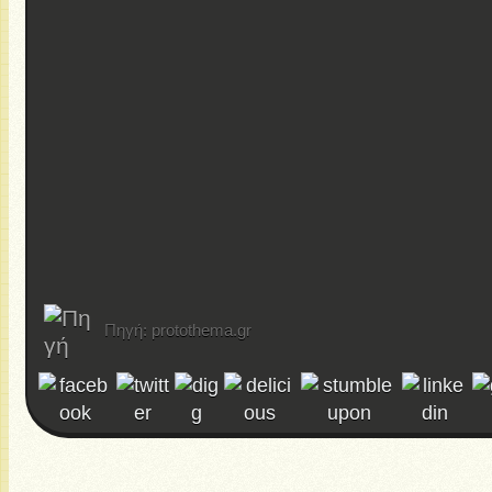
Πηγή: protothema.gr