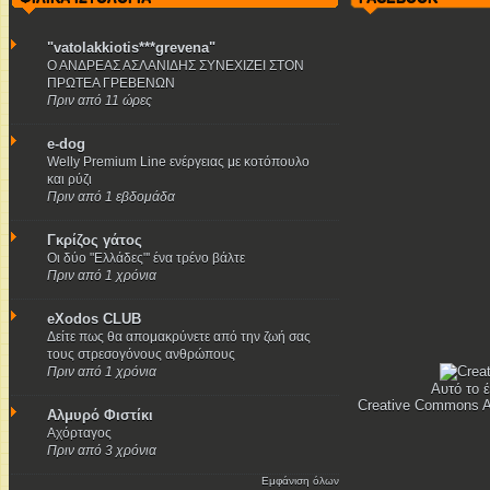
"vatolakkiotis***grevena"
Ο ΑΝΔΡΕΑΣ ΑΣΛΑΝΙΔΗΣ ΣΥΝΕΧΙΖΕΙ ΣΤΟΝ
ΠΡΩΤΕΑ ΓΡΕΒΕΝΩΝ
Πριν από 11 ώρες
e-dog
Welly Premium Line ενέργειας με κοτόπουλο
και ρύζι
Πριν από 1 εβδομάδα
Γκρίζος γάτος
Οι δύο "Ελλάδες"' ένα τρένο βάλτε
Πριν από 1 χρόνια
eXodos CLUB
Δείτε πως θα απομακρύνετε από την ζωή σας
τους στρεσογόνους ανθρώπους
Πριν από 1 χρόνια
Αυτό το έ
Creative Commons A
Αλμυρό Φιστίκι
Αχόρταγος
Πριν από 3 χρόνια
Εμφάνιση όλων